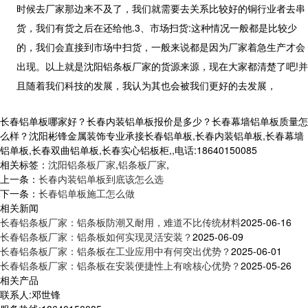
时候去厂家那边来不及了，我们就需要去关系比较好的铜行业者去串
货，我们有货之后在还给他
.3
、市场扫货
:
这种情况一般都是比较少
的，我们会直接到市场中扫货，一般来说都是因为厂家着急生产才会
出现。以上就是沈阳铝条板厂家的货源来源，现在大家都清楚了吧
!
并
且随着我们科技的发展，我认为其也会被我们更好的去发展，
长春铝单板哪家好？长春内装铝单板报价是多少？长春幕墙铝单板质量怎
么样？沈阳彬锋金属装饰专业承接长春铝单板,长春内装铝单板,长春幕墙
铝单板,长春双曲铝单板,长春实心铝板柜,,电话:18640150085
相关标签：
沈阳铝条板厂家
,
铝条板厂家
,
上一条：
长春内装铝单板到底该怎么选
下一条：
长春铝单板施工怎么做
相关新闻
长春铝条板厂家：铝条板防潮又耐用，难道不比传统材料
2025-06-16
长春铝条板厂家：铝条板如何实现灵活安装？
2025-06-09
长春铝条板厂家：铝条板在工业应用中有何突出优势？
2025-06-01
长春铝条板厂家：铝条板在安装便捷性上有啥核心优势？
2025-05-26
相关产品
联系人:邓世锋