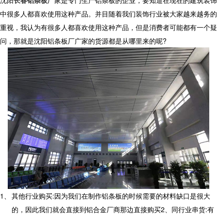
沈阳
长春铝条板
厂家是专门生产铝条板的企业，要知道在现在的建筑装饰
中很多人都喜欢使用这种产品。并目随着我们装饰行业被大家越来越务的
重视，我认为有很多人都喜欢使用这种产品，但是消费者可能都有一个疑
问，那就是沈阳铝条板厂广家的货源都是从哪里来的呢
?
1、
其他行业购买
:
因为我们在制作铝条板的时候需要的材料缺口是很大
的，因此我们就会直接到铝合金厂商那边直接购买
2
、同行业串货
:
有