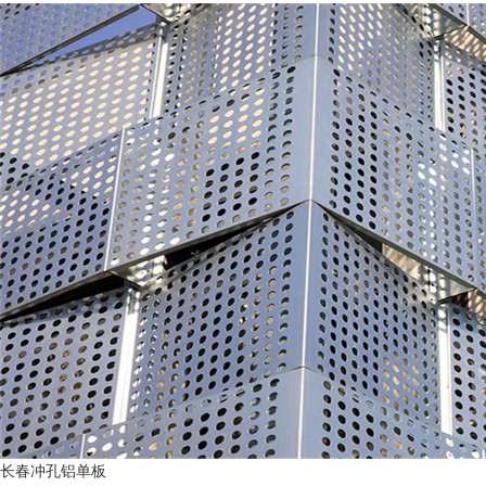
长春冲孔铝单板