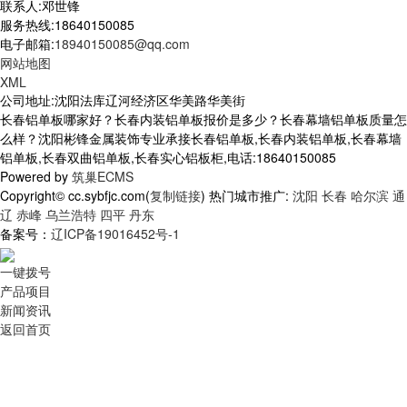
联系人:邓世锋
服务热线:18640150085
电子邮箱:
18940150085@qq.com
网站地图
XML
公司地址:沈阳法库辽河经济区华美路华美街
长春铝单板哪家好？长春内装铝单板报价是多少？长春幕墙铝单板质量怎
么样？沈阳彬锋金属装饰专业承接长春铝单板,长春内装铝单板,长春幕墙
铝单板,长春双曲铝单板,长春实心铝板柜,电话:18640150085
Powered by
筑巢ECMS
Copyright© cc.sybfjc.com(
复制链接
) 热门城市推广:
沈阳
长春
哈尔滨
通
辽
赤峰
乌兰浩特
四平
丹东
备案号：
辽ICP备19016452号-1
一键拨号
产品项目
新闻资讯
返回首页