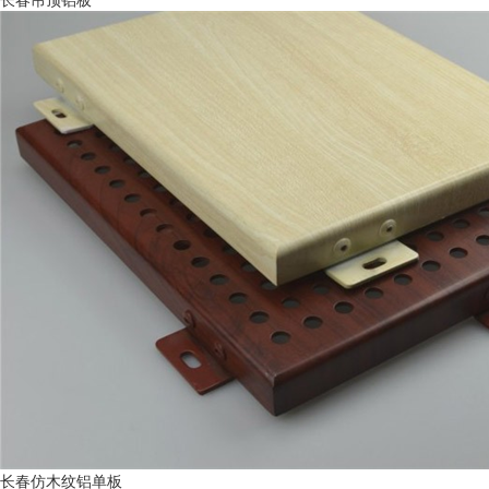
长春仿木纹铝单板