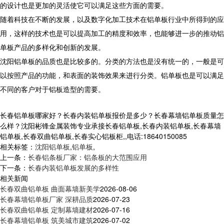
的设计也是更加的灵活使它可以满足这些方面的需要。
随着科技在不断的发展，以及数字化加工技术在铝单板行业中所得到的应
用，这样的技术也是可以提高加工的精度和效率，也能够进一步的推动铝
单板产品的多样化和创新的发展。
沈阳铝单板的品质也是比较多的。分类的方法也是没有统一的，一般是可
以按照产品的功能，和表面的装饰效果来进行分类。铝单板也是可以满足
不同的客户对于铝板造型的需要。
长春铝单板哪家好？长春内装铝单板报价是多少？长春幕墙铝单板质量怎
么样？沈阳彬锋金属装饰专业承接长春铝单板,长春内装铝单板,长春幕墙
铝单板,长春双曲铝单板,长春实心铝板柜,,电话:18640150085
相关标签：
沈阳铝单板
,
铝单板
,
上一条：
长春铝条板厂家：铝条板的大范围应用
下一条：
长春内装铝单板发展的多样性
相关新闻
长春双曲铝单板 曲面幕墙新美学
2026-08-06
长春幕墙铝单板厂家 深耕品质
2026-07-23
长春双曲铝单板 定制幕墙建材
2026-07-16
长春幕墙铝单板 筑美城市建筑
2026-07-02