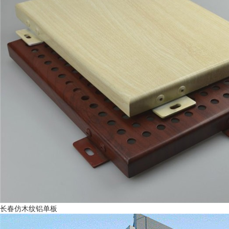
长春仿木纹铝单板