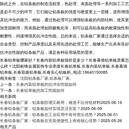
除此之外，在铝条板的制造流程里，热处理、表面处理等一系列加工工艺
是必不可少的环节，它们能让铝条板的强度与硬度更上一层楼，进而增强
其抗冲击的能力。例如，通过热处理可以增强铝条板的内部结构，使其更
加坚固耐用；而表面处理如阳极氧化等，则可以提高铝条板的耐腐蚀性和
耐磨性，间接增强其抗冲击性能。总的来说，
铝条板厂家
通过选择合适的
合金类型、控制产品厚度以及采用先进的处理工艺，能够生产出具有良好
抗冲击性能的铝条板产品，满足各种应用场景的需求。
长春铝单板哪家好？长春内装铝单板报价是多少？长春幕墙铝单板质量怎
么样？沈阳彬锋金属装饰专业承接长春铝单板,长春内装铝单板,长春幕墙
铝单板,长春双曲铝单板,长春实心铝板柜,,电话:18640150085
相关标签：
沈阳铝条板厂家
,
铝条板厂家
,
上一条：
长春内装铝单板的抗冲击性能如何
下一条：
长春铝单板的加工性能如何
相关新闻
长春铝条板厂家：铝条板防潮又耐用，难道不比传统材料
2025-06-16
长春铝条板厂家：铝条板如何实现灵活安装？
2025-06-09
长春铝条板厂家：铝条板在工业应用中有何突出优势？
2025-06-01
长春铝条板厂家：铝条板在安装便捷性上有啥核心优势？
2025-05-26
相关产品