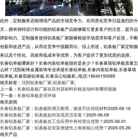
此外，定制服务还能增强产品的市场竞争力。在同质化竞争日益激烈的今
天，拥有独特设计和功能的铝条板产品能够吸引更多客户的注意，提升品
牌影响力。定制服务使得铝条板厂家能够根据市场需求和客户反馈，不断
创新和改进产品，从而在竞争中脱颖而出。综上所述，铝条板厂家定制服
务以其个性化、高效和低成本等优势，为客户提供了更加优质的选择。
长春铝单板哪家好？长春内装铝单板报价是多少？长春幕墙铝单板质量怎
么样？沈阳彬锋金属装饰专业承接长春铝单板,长春内装铝单板,长春幕墙
铝单板,长春双曲铝单板,长春实心铝板柜,,电话:18640150085
相关标签：
沈阳铝条板厂家
,
铝条板厂家
,
上一条：
长春铝条板厂家在应对原材料价格波动时有哪些措施
下一条：
长春铝单板是否环保
相关新闻
长春铝条板厂家：铝条板防潮又耐用，难道不比传统材料
2025-06-16
长春铝条板厂家：铝条板如何实现灵活安装？
2025-06-09
长春铝条板厂家：铝条板在工业应用中有何突出优势？
2025-06-01
长春铝条板厂家：铝条板在安装便捷性上有啥核心优势？
2025-05-26
相关产品