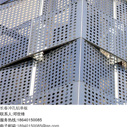
长春冲孔铝单板
联系人:邓世锋
服务热线:18640150085
电子邮箱:
18940150085@qq.com