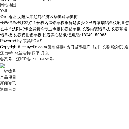
网站地图
XML
公司地址:沈阳法库辽河经济区华美路华美街
长春铝单板哪家好？长春内装铝单板报价是多少？长春幕墙铝单板质量怎
么样？沈阳彬锋金属装饰专业承接长春铝单板,长春内装铝单板,长春幕墙
铝单板,长春双曲铝单板,长春实心铝板柜,电话:18640150085
Powered by
筑巢ECMS
Copyright© cc.sybfjc.com(
复制链接
) 热门城市推广:
沈阳
长春
哈尔滨
通
辽
赤峰
乌兰浩特
四平
丹东
备案号：
辽ICP备19016452号-1
一键拨号
产品项目
新闻资讯
返回首页