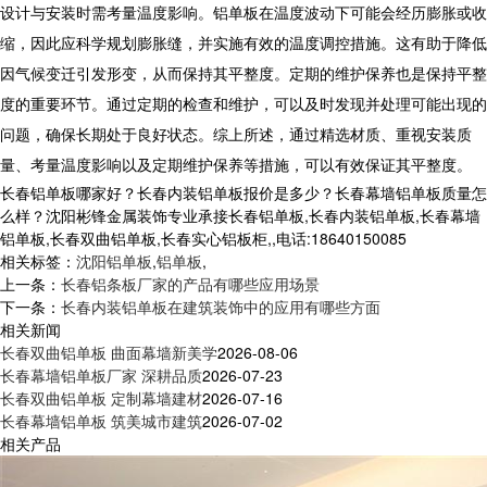
设计与安装时需考量温度影响。
铝单板
在温度波动下可能会经历膨胀或收
缩，因此应科学规划膨胀缝，并实施有效的温度调控措施。这有助于降低
因气候变迁引发形变，从而保持其平整度。定期的维护保养也是保持平整
度的重要环节。通过定期的检查和维护，可以及时发现并处理可能出现的
问题，确保长期处于良好状态。综上所述，通过精选材质、重视安装质
量、考量温度影响以及定期维护保养等措施，可以有效保证其平整度。
长春铝单板哪家好？长春内装铝单板报价是多少？长春幕墙铝单板质量怎
么样？沈阳彬锋金属装饰专业承接长春铝单板,长春内装铝单板,长春幕墙
铝单板,长春双曲铝单板,长春实心铝板柜,,电话:18640150085
相关标签：
沈阳铝单板
,
铝单板
,
上一条：
长春铝条板厂家的产品有哪些应用场景
下一条：
长春内装铝单板在建筑装饰中的应用有哪些方面
相关新闻
长春双曲铝单板 曲面幕墙新美学
2026-08-06
长春幕墙铝单板厂家 深耕品质
2026-07-23
长春双曲铝单板 定制幕墙建材
2026-07-16
长春幕墙铝单板 筑美城市建筑
2026-07-02
相关产品