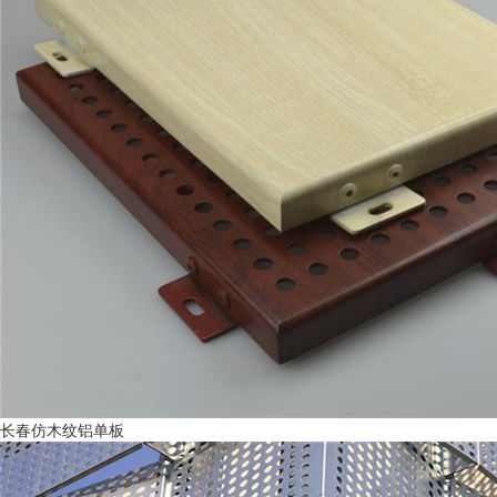
长春仿木纹铝单板