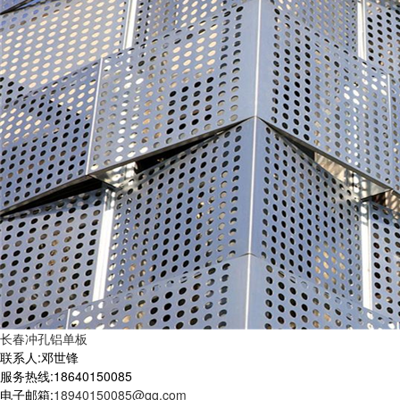
长春冲孔铝单板
联系人:邓世锋
服务热线:18640150085
电子邮箱:
18940150085@qq.com