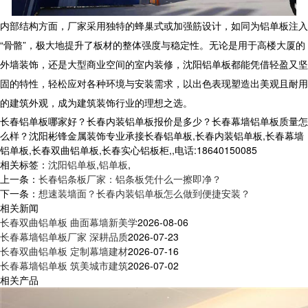
内部结构方面，厂家采用独特的蜂巢式或加强筋设计，如同为铝单板注入
“骨骼”，极大地提升了板材的整体强度与稳定性。无论是用于高楼大厦的
外墙装饰，还是大型商业空间的室内装修，沈阳铝单板都能凭借轻盈又坚
固的特性，轻松应对各种环境与安装需求，以出色表现塑造出美观且耐用
的建筑外观，成为建筑装饰行业的理想之选。
长春铝单板哪家好？长春内装铝单板报价是多少？长春幕墙铝单板质量怎
么样？沈阳彬锋金属装饰专业承接长春铝单板,长春内装铝单板,长春幕墙
铝单板,长春双曲铝单板,长春实心铝板柜,,电话:18640150085
相关标签：
沈阳铝单板
,
铝单板
,
上一条：
长春铝条板厂家：铝条板凭什么一擦即净？
下一条：
想速装墙面？长春内装铝单板怎么做到便捷安装？
相关新闻
长春双曲铝单板 曲面幕墙新美学
2026-08-06
长春幕墙铝单板厂家 深耕品质
2026-07-23
长春双曲铝单板 定制幕墙建材
2026-07-16
长春幕墙铝单板 筑美城市建筑
2026-07-02
相关产品