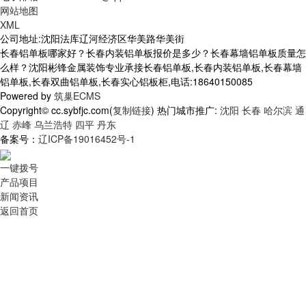
网站地图
XML
公司地址:沈阳法库辽河经济区华美路华美街
长春铝单板哪家好？长春内装铝单板报价是多少？长春幕墙铝单板质量怎
么样？沈阳彬锋金属装饰专业承接长春铝单板,长春内装铝单板,长春幕墙
铝单板,长春双曲铝单板,长春实心铝板柜,电话:18640150085
Powered by
筑巢ECMS
Copyright© cc.sybfjc.com(
复制链接
) 热门城市推广:
沈阳
长春
哈尔滨
通
辽
赤峰
乌兰浩特
四平
丹东
备案号：
辽ICP备19016452号-1
一键拨号
产品项目
新闻资讯
返回首页