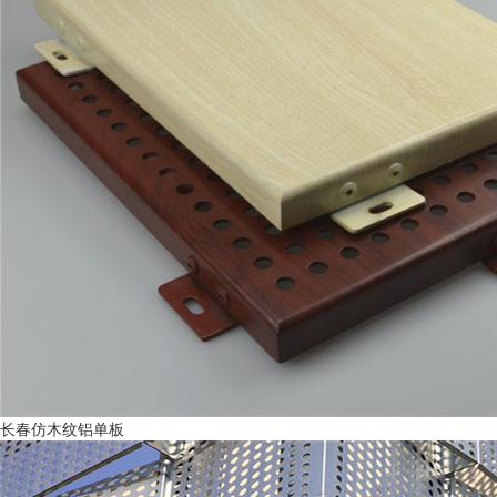
长春仿木纹铝单板