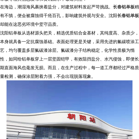
在海边，潮湿海风裹挟着盐分，对建筑材料发起严苛挑战。
长春铝单板
稍
有不慎，便会被腐蚀得千疮百孔，影响建筑外观与安全。沈阳
长春铝单板
却能在这恶劣环境中坚守品质。
沈阳铝单板从选材源头把关，精选优质铝合金基材，其纯度高、杂质少，
本身就具备一定抗腐蚀基础。表面处理更是关键，采用先进的氟碳喷涂工
艺，均匀覆盖多层氟碳漆涂层。氟碳漆分子结构稳定，化学性质极为惰
性，如同给铝单板穿上一层坚固铠甲，有效阻挡盐分、水汽侵蚀，即便长
期直面海风也毫发无损。而且，在生产过程中，每一道工序都经过严格质
量检测，确保涂层附着力强，不会出现脱落现象。