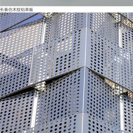
长春仿木纹铝单板