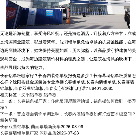
无论是沿海别墅，享受海风轻抚；还是海边酒店，迎接着八方来客；亦或
是海滨商业建筑，彰显着繁华。沈阳铝单板凭借卓越的抗腐蚀性能，在海
边高腐蚀环境下，始终保持亮丽如新，历久弥坚，以高品质守护建筑的美
观与安全，成为海边建筑装饰材料的理想之选，让建筑在海风的吹拂下，
依然展现出持久的魅力。
长春铝单板哪家好？长春内装铝单板报价是多少？长春幕墙铝单板质量怎
么样？沈阳彬锋金属装饰专业承接长春铝单板,长春内装铝单板,长春幕墙
铝单板,长春双曲铝单板,长春实心铝板柜,,电话:18640150085
相关标签：
沈阳铝单板
,
铝单板
,
上一条：
长春铝条板厂家：传统吊顶易藏污纳垢，铝条板如何做到一擦即
净？
下一条：
普通墙面装饰单调乏味，长春内装铝单板如何打造艺术级空间？
相关新闻
长春双曲铝单板 曲面幕墙新美学
2026-08-06
长春幕墙铝单板厂家 深耕品质
2026-07-23