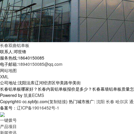
长春双曲铝单板
联系人:邓世锋
服务热线:18640150085
电子邮箱:
18940150085@qq.com
网站地图
XML
公司地址:沈阳法库辽河经济区华美路华美街
长春铝单板哪家好？长春内装铝单板报价是多少？长春幕墙铝单板质量怎么样？
Powered by
筑巢ECMS
Copyright© cc.sybfjc.com(
复制链接
) 热门城市推广:
沈阳
长春
哈尔滨
通
备案号：
辽ICP备19016452号-1
一键拨号
产品项目
新闻资讯