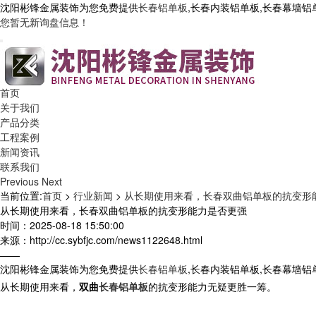
沈阳彬锋金属装饰为您免费提供
长春铝单板
,长春内装铝单板,长春幕墙
您暂无新询盘信息！
首页
关于我们
产品分类
工程案例
新闻资讯
联系我们
Previous
Next
当前位置:
首页
>
行业新闻
>
从长期使用来看，长春双曲铝单板的抗变形
从长期使用来看，长春双曲铝单板的抗变形能力是否更强
时间：2025-08-18 15:50:00
来源：http://cc.sybfjc.com/news1122648.html
——
沈阳彬锋金属装饰为您免费提供
长春铝单板
,长春内装铝单板,长春幕墙
从长期使用来看，
双曲
长春铝单板
的抗变形能力无疑更胜一筹。​