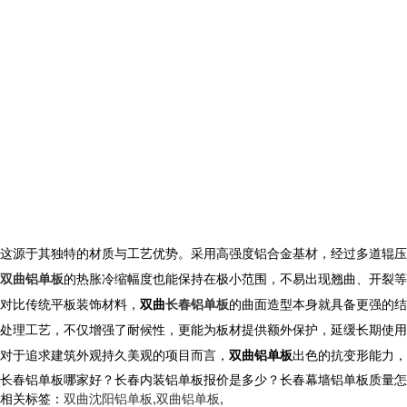
这源于其独特的材质与工艺优势。采用高强度铝合金基材，经过多道辊压
双曲铝单板
的热胀冷缩幅度也能保持在极小范围，不易出现翘曲、开裂等
对比传统平板装饰材料，
双曲
长春铝单板
的曲面造型本身就具备更强的结
处理工艺，不仅增强了耐候性，更能为板材提供额外保护，延缓长期使用
对于追求建筑外观持久美观的项目而言，
双曲铝单板
出色的抗变形能力，
长春铝单板哪家好？长春内装铝单板报价是多少？长春幕墙铝单板质量怎么样？
相关标签：
双曲沈阳铝单板
,
双曲铝单板
,