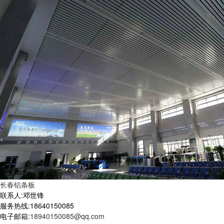
长春铝条板
联系人:邓世锋
服务热线:18640150085
电子邮箱:
18940150085@qq.com