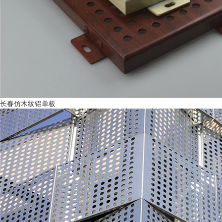
长春仿木纹铝单板