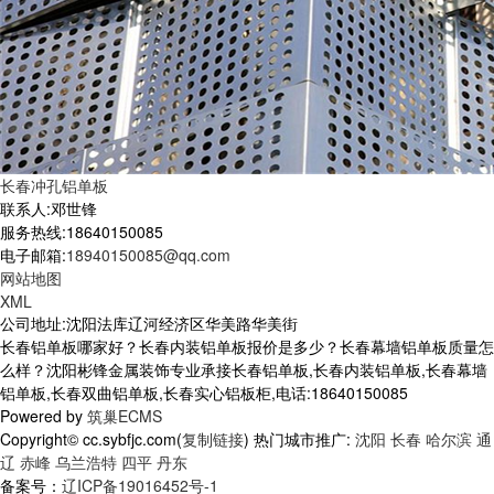
长春冲孔铝单板
联系人:邓世锋
服务热线:18640150085
电子邮箱:
18940150085@qq.com
网站地图
XML
公司地址:沈阳法库辽河经济区华美路华美街
长春铝单板哪家好？长春内装铝单板报价是多少？长春幕墙铝单板质量怎
么样？沈阳彬锋金属装饰专业承接长春铝单板,长春内装铝单板,长春幕墙
铝单板,长春双曲铝单板,长春实心铝板柜,电话:18640150085
Powered by
筑巢ECMS
Copyright© cc.sybfjc.com(
复制链接
) 热门城市推广:
沈阳
长春
哈尔滨
通
辽
赤峰
乌兰浩特
四平
丹东
备案号：
辽ICP备19016452号-1