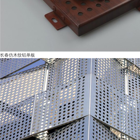
长春仿木纹铝单板