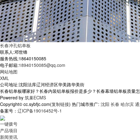
长春冲孔铝单板
联系人:邓世锋
服务热线:18640150085
电子邮箱:
18940150085@qq.com
网站地图
XML
公司地址:沈阳法库辽河经济区华美路华美街
长春铝单板哪家好？长春内装铝单板报价是多少？长春幕墙铝单板质量怎么样？
Powered by
筑巢ECMS
Copyright© cc.sybfjc.com(
复制链接
) 热门城市推广:
沈阳
长春
哈尔滨
通
备案号：
辽ICP备19016452号-1
一键拨号
产品项目
新闻资讯