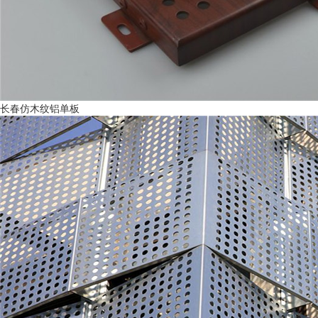
长春仿木纹铝单板