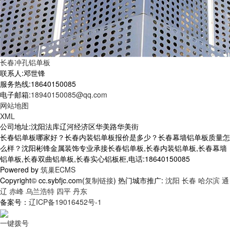
长春冲孔铝单板
联系人:邓世锋
服务热线:18640150085
电子邮箱:
18940150085@qq.com
网站地图
XML
公司地址:沈阳法库辽河经济区华美路华美街
长春铝单板哪家好？长春内装铝单板报价是多少？长春幕墙铝单板质量怎
么样？沈阳彬锋金属装饰专业承接长春铝单板,长春内装铝单板,长春幕墙
铝单板,长春双曲铝单板,长春实心铝板柜,电话:18640150085
Powered by
筑巢ECMS
Copyright© cc.sybfjc.com(
复制链接
) 热门城市推广:
沈阳
长春
哈尔滨
通
辽
赤峰
乌兰浩特
四平
丹东
备案号：
辽ICP备19016452号-1
一键拨号