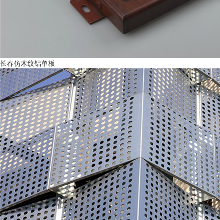
长春仿木纹铝单板