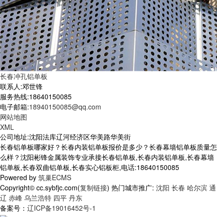
长春冲孔铝单板
联系人:邓世锋
服务热线:18640150085
电子邮箱:
18940150085@qq.com
网站地图
XML
公司地址:沈阳法库辽河经济区华美路华美街
长春铝单板哪家好？长春内装铝单板报价是多少？长春幕墙铝单板质量怎
么样？沈阳彬锋金属装饰专业承接长春铝单板,长春内装铝单板,长春幕墙
铝单板,长春双曲铝单板,长春实心铝板柜,电话:18640150085
Powered by
筑巢ECMS
Copyright© cc.sybfjc.com(
复制链接
) 热门城市推广:
沈阳
长春
哈尔滨
通
辽
赤峰
乌兰浩特
四平
丹东
备案号：
辽ICP备19016452号-1