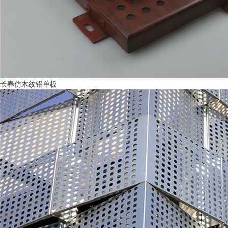
长春仿木纹铝单板