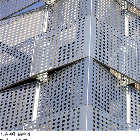
长春冲孔铝单板