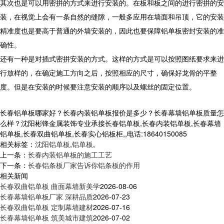
其次也是可以用密拼的方式来进行安装的。在板和板之间的进行密拼的安
装，在视觉上会有一条自然的缝隙，一般多应用在墙面和吊顶，它的安装
精准度也是要高于普通的外墙安装的，因此也要保障铝单板密封安装的准
确性。
还有一种是对插式密拼安装的方式。这样的方式是可以按照图纸要求来进
行放样的，在确定施工方向之后，按照相应的尺寸，确保好龙骨的平整
度。但是在安装的时候要注意安装的顺序以及螺丝的固定位置。
长春铝单板哪家好？长春内装铝单板报价是多少？长春幕墙铝单板质量怎
么样？沈阳彬锋金属装饰专业承接长春铝单板,长春内装铝单板,长春幕墙
铝单板,长春双曲铝单板,长春实心铝板柜,,电话:18640150085
相关标签：
沈阳铝单板
,
铝单板
,
上一条：
长春内装铝单板的施工工艺
下一条：
长春铝条板厂家告诉你铝条板的作用
相关新闻
长春双曲铝单板 曲面幕墙新美学
2026-08-06
长春幕墙铝单板厂家 深耕品质
2026-07-23
长春双曲铝单板 定制幕墙建材
2026-07-16
长春幕墙铝单板 筑美城市建筑
2026-07-02