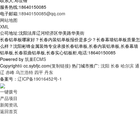
联系人:邓世锋
服务热线:18640150085
电子邮箱:
18940150085@qq.com
网站地图
XML
公司地址:沈阳法库辽河经济区华美路华美街
长春铝单板哪家好？长春内装铝单板报价是多少？长春幕墙铝单板质量怎
么样？沈阳彬锋金属装饰专业承接长春铝单板,长春内装铝单板,长春幕墙
铝单板,长春双曲铝单板,长春实心铝板柜,电话:18640150085
Powered by
筑巢ECMS
Copyright© cc.sybfjc.com(
复制链接
) 热门城市推广:
沈阳
长春
哈尔滨
通
辽
赤峰
乌兰浩特
四平
丹东
备案号：
辽ICP备19016452号-1
一键拨号
产品项目
新闻资讯
返回首页