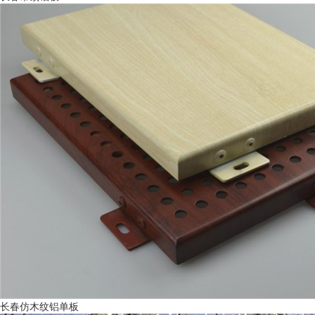
长春仿木纹铝单板