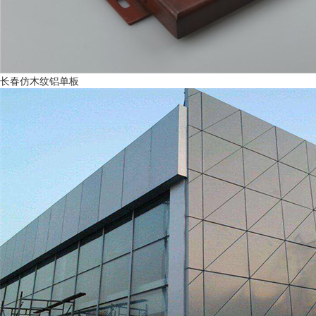
长春仿木纹铝单板