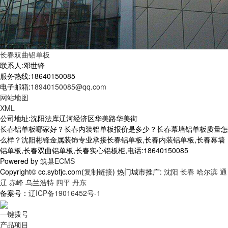
长春双曲铝单板
联系人:邓世锋
服务热线:18640150085
电子邮箱:
18940150085@qq.com
网站地图
XML
公司地址:沈阳法库辽河经济区华美路华美街
长春铝单板哪家好？长春内装铝单板报价是多少？长春幕墙铝单板质量怎
么样？沈阳彬锋金属装饰专业承接长春铝单板,长春内装铝单板,长春幕墙
铝单板,长春双曲铝单板,长春实心铝板柜,电话:18640150085
Powered by
筑巢ECMS
Copyright© cc.sybfjc.com(
复制链接
) 热门城市推广:
沈阳
长春
哈尔滨
通
辽
赤峰
乌兰浩特
四平
丹东
备案号：
辽ICP备19016452号-1
一键拨号
产品项目