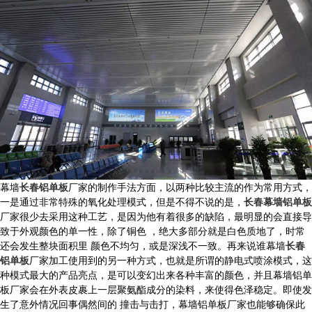
幕墙
长春铝单板
厂家的制作手法方面，以两种比较主流的作为常用方式，
一是通过非常特殊的氧化处理模式，但是不得不说的是，
长春幕墙铝单板
厂家很少去采用这种工艺，是因为他有着很多的缺陷，最明显的会直接导
致于外观颜色的单一性，除了铜色 ，绝大多部分就是白色质地了，时常
还会发生整块面积里 颜色不均匀，或是深浅不一致。再来说谁幕墙
长春
铝单板
厂家加工使用到的另一种方式，也就是所谓的静电式喷涂模式，这
种模式最大的产品亮点，是可以变幻出来各种丰富的颜色，并且幕墙铝单
板厂家会在外表皮裹上一层聚氨酯成分的染料，来使得色泽稳定。即使发
生了意外情况回事偶然间的 撞击与击打，幕墙铝单板厂家也能够确保此