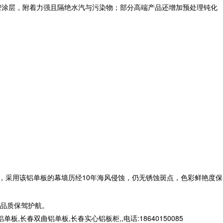
致密涂层，附着力强且隔绝水汽与污染物；部分高端产品还增加预处理钝化
中，采用该铝单板的幕墙历经10年海风侵蚀，仍无锈蚀斑点，色彩鲜艳度保
品质保驾护航。
春双曲铝单板,长春实心铝板柜,,电话:18640150085