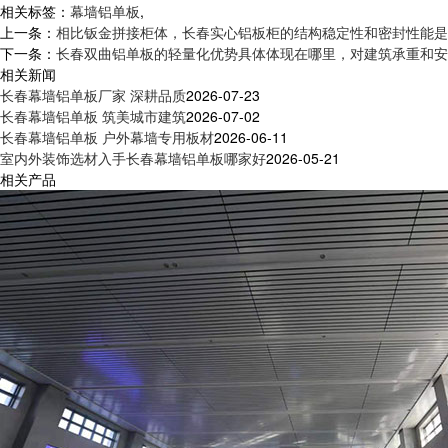
相关标签：
幕墙铝单板
,
上一条：
相比钣金拼接柜体，长春实心铝板柜的结构稳定性和密封性能是
下一条：
长春双曲铝单板的轻量化优势具体体现在哪里，对建筑承重和安
相关新闻
长春幕墙铝单板厂家 深耕品质
2026-07-23
长春幕墙铝单板 筑美城市建筑
2026-07-02
长春幕墙铝单板 户外幕墙专用板材
2026-06-11
室内外装饰选材入手长春幕墙铝单板哪家好
2026-05-21
相关产品