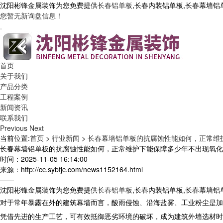
沈阳彬锋金属装饰为您免费提供
长春铝单板
,长春内装铝单板,长春幕墙
您暂无新询盘信息！
首页
关于我们
产品分类
工程案例
新闻资讯
联系我们
Previous
Next
当前位置:
首页
>
行业新闻
>
长春幕墙铝单板的抗腐蚀性能如何，正常维
长春幕墙铝单板的抗腐蚀性能如何，正常维护下能保障多少年不出现氧化
时间：2025-11-05 16:14:00
来源：http://cc.sybfjc.com/news1152164.html
——
沈阳彬锋金属装饰为您免费提供
长春铝单板
,长春内装铝单板,长春幕墙
对于常年暴露在外的建筑幕墙而言，酸雨侵蚀、沿海盐雾、工业粉尘是加速
凭借先进的生产工艺，可有效抵御恶劣环境的破坏，成为建筑外墙选材时