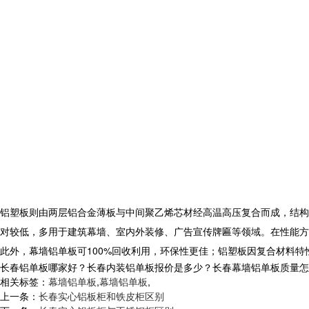
铝塑板则由两层铝合金薄板与中间聚乙烯芯材经高温高压复合而成，结构
对较低，多用于建筑幕墙、室内外装修、广告宣传牌匾等领域。在性能方
此外，
幕墙铝单板
可100%回收利用，环保性更佳；铝塑板因复合材料特
长春铝单板哪家好？长春内装铝单板报价是多少？长春幕墙铝单板质量怎么样？
相关标签：
幕墙铝单板
,
幕墙铝单板
,
上一条：
长春实心铝板柜和铁皮柜区别