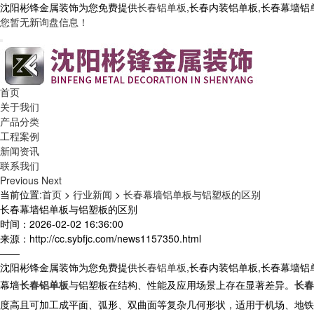
沈阳彬锋金属装饰为您免费提供
长春铝单板
,长春内装铝单板,长春幕墙
您暂无新询盘信息！
首页
关于我们
产品分类
工程案例
新闻资讯
联系我们
Previous
Next
当前位置:
首页
>
行业新闻
>
长春幕墙铝单板与铝塑板的区别
长春幕墙铝单板与铝塑板的区别
时间：2026-02-02 16:36:00
来源：http://cc.sybfjc.com/news1157350.html
——
沈阳彬锋金属装饰为您免费提供
长春铝单板
,长春内装铝单板,长春幕墙
幕墙
长春铝单板
与铝塑板在结构、性能及应用场景上存在显著差异。
长春
度高且可加工成平面、弧形、双曲面等复杂几何形状，适用于机场、地铁