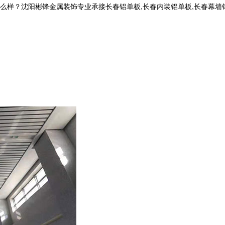
沈阳彬锋金属装饰专业承接长春铝单板,长春内装铝单板,长春幕墙铝单板,长