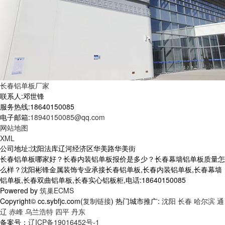
长春铝单板厂家
联系人:邓世锋
服务热线:18640150085
电子邮箱:
18940150085@qq.com
网站地图
XML
公司地址:沈阳法库辽河经济区华美路华美街
长春铝单板哪家好？长春内装铝单板报价是多少？长春幕墙铝单板质量怎
么样？沈阳彬锋金属装饰专业承接长春铝单板,长春内装铝单板,长春幕墙
铝单板,长春双曲铝单板,长春实心铝板柜,电话:18640150085
Powered by
筑巢ECMS
Copyright© cc.sybfjc.com(
复制链接
) 热门城市推广:
沈阳
长春
哈尔滨
通
辽
赤峰
乌兰浩特
四平
丹东
备案号：
辽ICP备19016452号-1