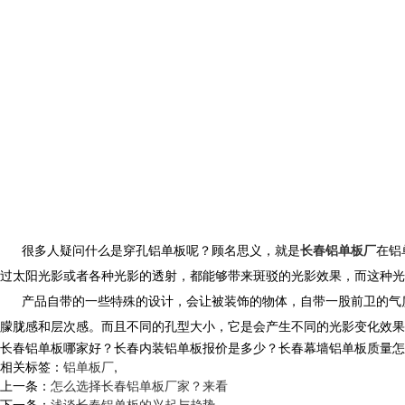
很多人疑问什么是穿孔铝单板呢？顾名思义，就是
长春铝单板厂
在铝
过太阳光影或者各种光影的透射，都能够带来斑驳的光影效果，而这种光
产品自带的一些特殊的设计，会让被装饰的物体，自带一股前卫的气
朦胧感和层次感。而且不同的孔型大小，它是会产生不同的光影变化效果
长春铝单板哪家好？长春内装铝单板报价是多少？长春幕墙铝单板质量怎么样？
相关标签：
铝单板厂
,
上一条：
怎么选择长春铝单板厂家？来看
下一条：
浅谈长春铝单板的兴起与趋势